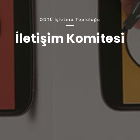
ODTÜ İşletme Topluluğu
İletişim Komitesi