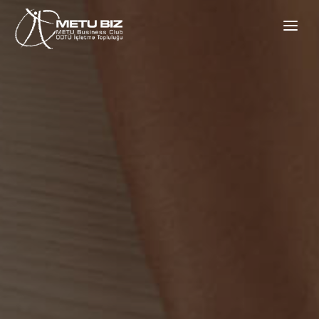
BIZ KIMIZ
KOMITELERIMIZ
ETKINLIKLERIMIZ
GALERI
SPONSORLAR
S.S.S
İLETIŞIM