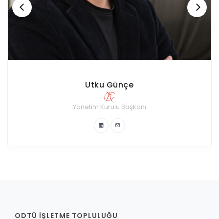
Tuğba Çurman
Kurumsal İlişkiler Komitesi
Yönetim Kurulu Üyesi
ODTÜ İŞLETME TOPLULUĞU