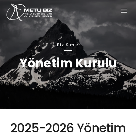
BIZ KIMIZ
KOMITELERIMIZ
Biz Kimiz
ETKINLIKLERIMIZ
Yönetim Kurulu
GALERI
SPONSORLAR
S.S.S
İLETIŞIM
2025-2026 Yönetim