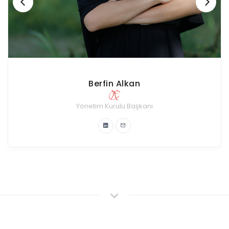
Ecem Özatlan
Kurumsal İlişkiler Komitesi
Yönetim Kurulu Üyesi